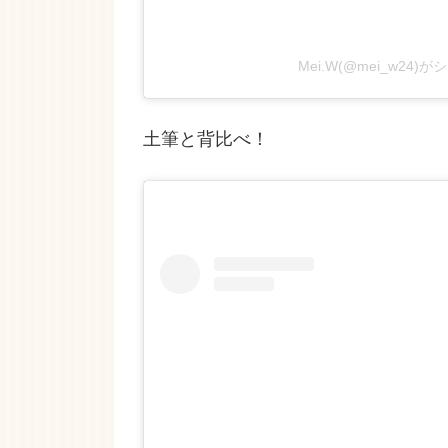
Mei.W(@mei_w24
土筆と背比べ！