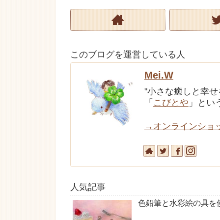
このブログを運営している人
Mei.W
"小さな癒しと幸
「
こびとや
」とい
→オンラインショ
人気記事
色鉛筆と水彩絵の具を