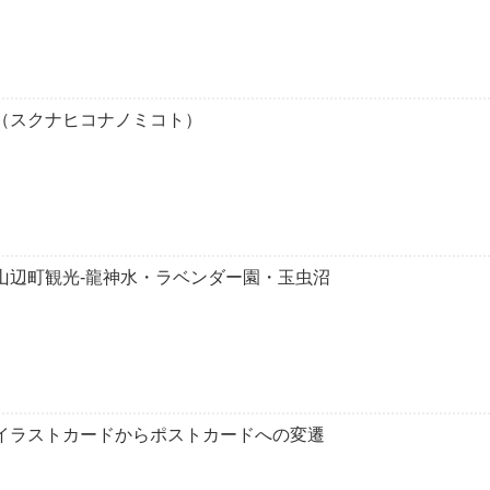
（スクナヒコナノミコト）
山辺町観光-龍神水・ラベンダー園・玉虫沼
イラストカードからポストカードへの変遷