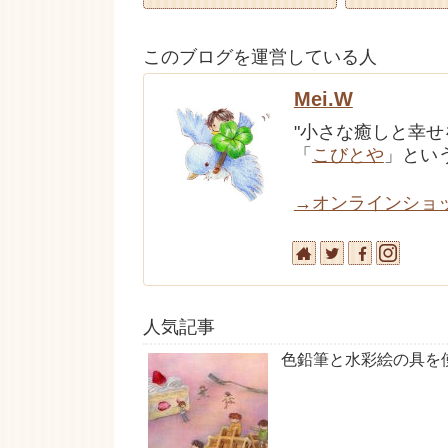
このブログを運営している人
Mei.W
"小さな癒しと幸
「
こびとや
」とい
→オンラインショ
人気記事
色鉛筆と水彩絵の具を