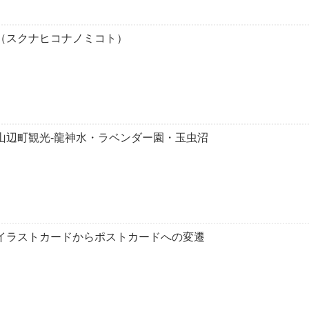
（スクナヒコナノミコト）
山辺町観光-龍神水・ラベンダー園・玉虫沼
イラストカードからポストカードへの変遷